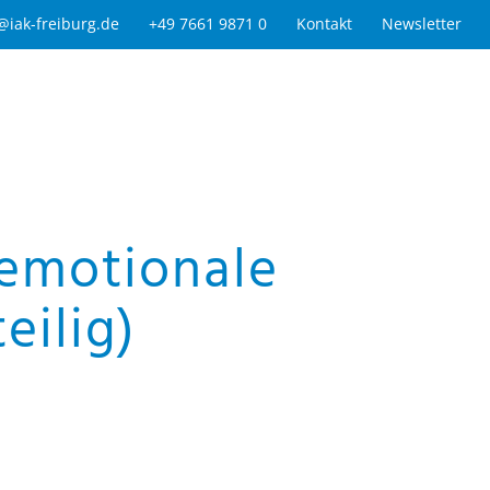
@iak-freiburg.de
+49 7661 9871 0
Kontakt
Newsletter
emotionale
eilig)