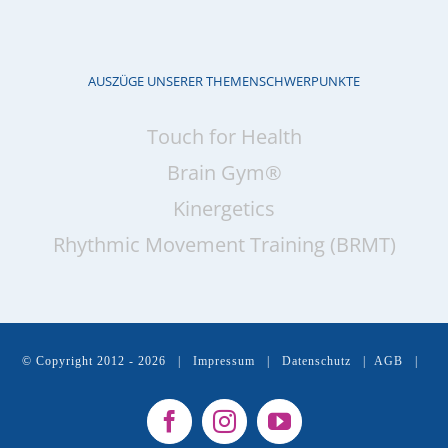
AUSZÜGE UNSERER THEMENSCHWERPUNKTE
Touch for Health
Brain Gym®
Kinergetics
Rhythmic Movement Training (BRMT)
© Copyright 2012 -
2026 |
Impressum
|
Datenschutz
|
AGB
|
Facebook
Instagram
YouTube