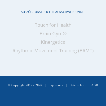
AUSZÜGE UNSERER THEMENSCHWERPUNKTE
Touch for Health
Brain Gym®
Kinergetics
Rhythmic Movement Training (BRMT)
© Copyright 2012 -
2026 |
Impressum
|
Datenschutz
|
AGB
|