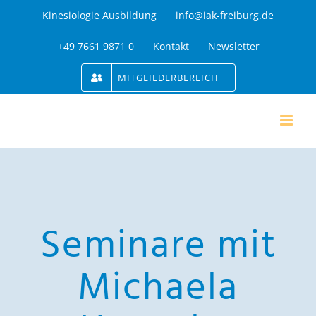
Zum
Kinesiologie Ausbildung
info@iak-freiburg.de
Inhalt
+49 7661 9871 0
Kontakt
Newsletter
springen
MITGLIEDERBEREICH
Seminare mit
Michaela