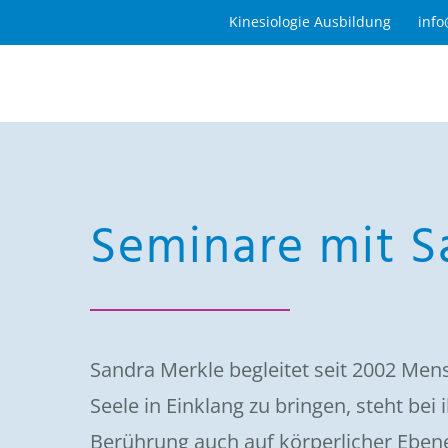
Zum
Kinesiologie Ausbildung
info
Inhalt
springen
Seminare mit S
Sandra Merkle begleitet seit 2002 Mens
Seele in Einklang zu bringen, steht be
Berührung auch auf körperlicher Ebene