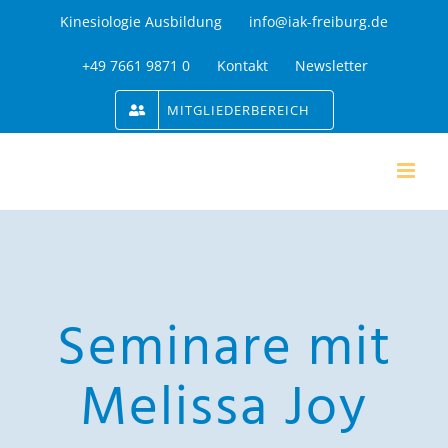
Zum
Kinesiologie Ausbildung
info@iak-freiburg.de
Inhalt
+49 7661 9871 0
Kontakt
Newsletter
springen
MITGLIEDERBEREICH
Seminare mit
Melissa Joy