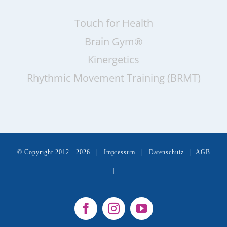
Touch for Health
Brain Gym®
Kinergetics
Rhythmic Movement Training (BRMT)
© Copyright 2012 -
2026 |
Impressum
|
Datenschutz
|
AGB
|
Facebook
Instagram
YouTube