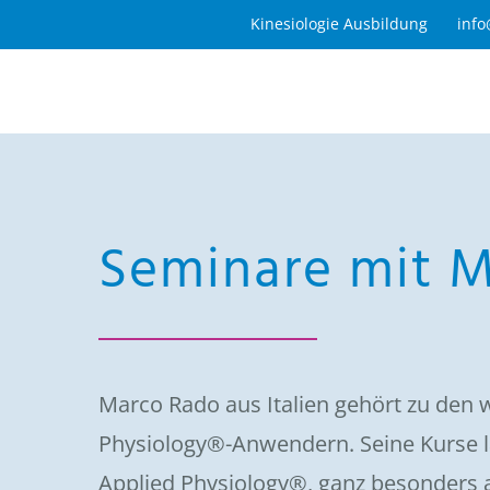
Zum
Kinesiologie Ausbildung
info
Inhalt
springen
Seminare mit 
Marco Rado aus Italien gehört zu den 
Physiology®-Anwendern. Seine Kurse l
Applied Physiology®, ganz besonders