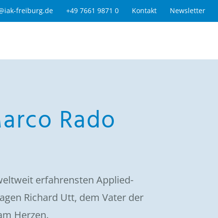
@iak-freiburg.de
+49 7661 9871 0
Kontakt
Newsletter
Marco Rado
weltweit erfahrensten Applied-
agen Richard Utt, dem Vater der
 am Herzen.