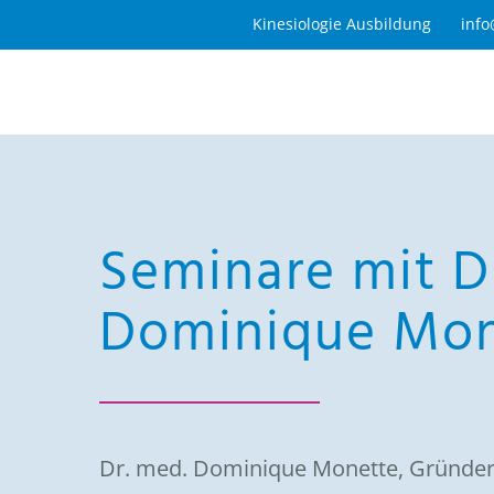
Zum
Kinesiologie Ausbildung
info
Inhalt
springen
Seminare mit D
Dominique Mon
Dr. med. Dominique Monette, Gründerin