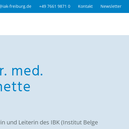
@iak-freiburg.de
+49 7661 9871 0
Kontakt
Newsletter
r. med.
ette
 und Leiterin des IBK (Institut Belge