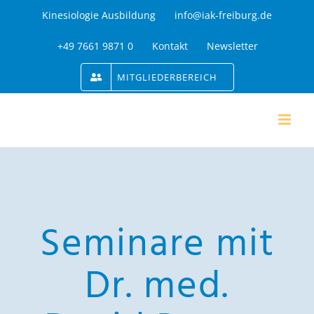
Zum
Kinesiologie Ausbildung
info@iak-freiburg.de
Inhalt
+49 7661 9871 0
Kontakt
Newsletter
springen
MITGLIEDERBEREICH
Seminare mit
Dr. med.